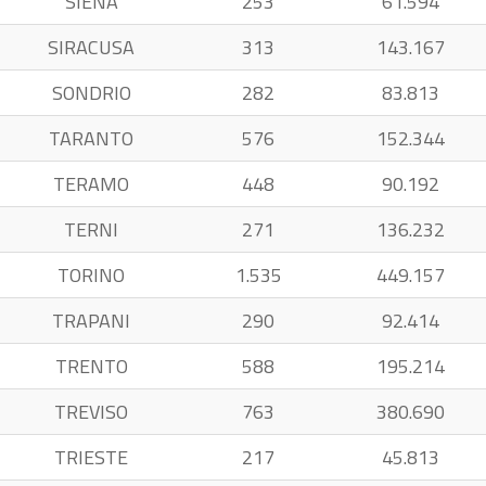
SIENA
253
61.594
SIRACUSA
313
143.167
SONDRIO
282
83.813
TARANTO
576
152.344
TERAMO
448
90.192
TERNI
271
136.232
TORINO
1.535
449.157
TRAPANI
290
92.414
TRENTO
588
195.214
TREVISO
763
380.690
TRIESTE
217
45.813