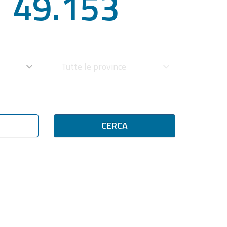
49.153
CERCA