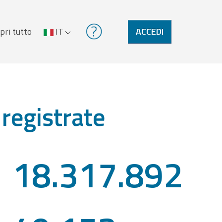
pri tutto
IT
ACCEDI
 registrate
18.317.892