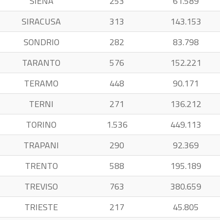
SIENA
253
61.589
SIRACUSA
313
143.153
SONDRIO
282
83.798
TARANTO
576
152.221
TERAMO
448
90.171
TERNI
271
136.212
TORINO
1.536
449.113
TRAPANI
290
92.369
TRENTO
588
195.189
TREVISO
763
380.659
TRIESTE
217
45.805