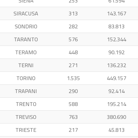
SIENA
253
61.594
SIRACUSA
313
143.167
SONDRIO
282
83.813
TARANTO
576
152.344
TERAMO
448
90.192
TERNI
271
136.232
TORINO
1.535
449.157
TRAPANI
290
92.414
TRENTO
588
195.214
TREVISO
763
380.690
TRIESTE
217
45.813