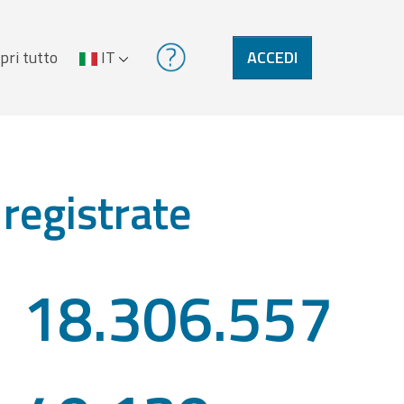
pri tutto
IT
ACCEDI
 registrate
18.306.557