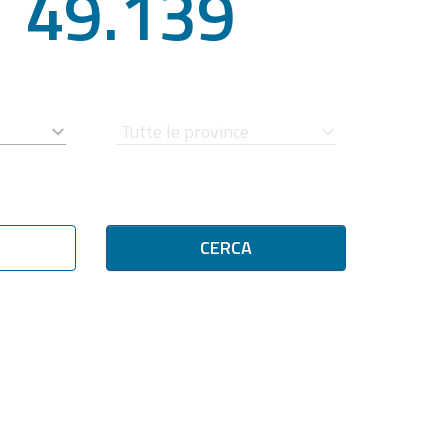
49.139
CERCA