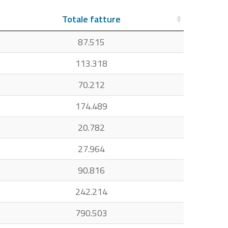
Totale fatture
87.515
113.318
70.212
174.489
20.782
27.964
90.816
242.214
790.503