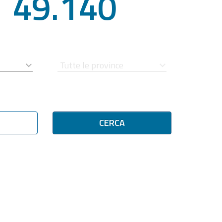
49.140
CERCA