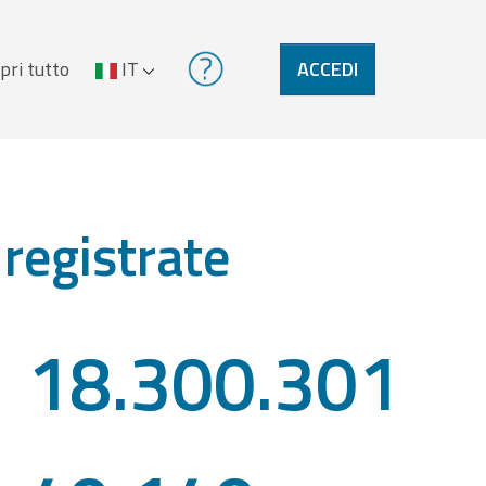
pri tutto
IT
ACCEDI
 registrate
18.300.301