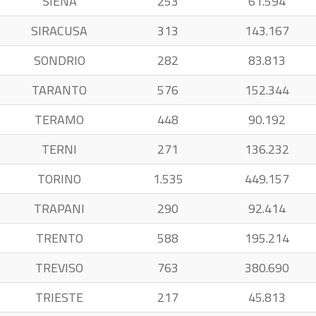
SIENA
253
61.594
SIRACUSA
313
143.167
SONDRIO
282
83.813
TARANTO
576
152.344
TERAMO
448
90.192
TERNI
271
136.232
TORINO
1.535
449.157
TRAPANI
290
92.414
TRENTO
588
195.214
TREVISO
763
380.690
TRIESTE
217
45.813