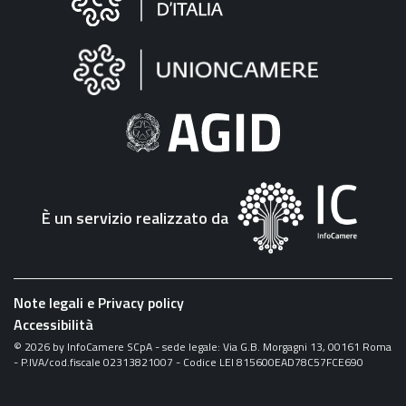
sul
sito
"Fattura
Elettronica"
È un servizio realizzato da
Note legali e Privacy policy
Accessibilità
©
2026
by InfoCamere SCpA - sede legale: Via G.B. Morgagni 13, 00161 Roma
- P.IVA/cod.fiscale 02313821007 - Codice LEI 815600EAD78C57FCE690