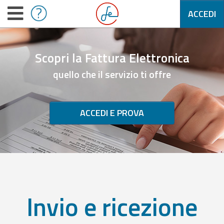
ACCEDI
Scopri la Fattura Elettronica
quello che il servizio ti offre
ACCEDI E PROVA
Invio e ricezione