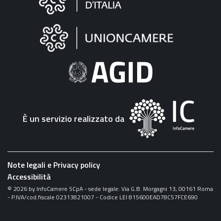
sul
sito
"Fattura
Elettronica"
È un servizio realizzato da
Note legali e Privacy policy
Accessibilità
©
2026
by InfoCamere SCpA - sede legale: Via G.B. Morgagni 13, 00161 Roma
- P.IVA/cod.fiscale 02313821007 - Codice LEI 815600EAD78C57FCE690