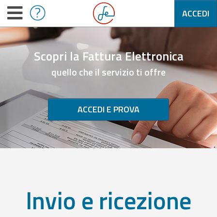
ACCEDI
Scopri la Fattura Elettronica
quello che il servizio ti offre
ACCEDI E PROVA
Invio e ricezione