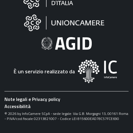
sul
sito
"Fattura
Elettronica"
È un servizio realizzato da
Note legali e Privacy policy
Accessibilità
©
2026
by InfoCamere SCpA - sede legale: Via G.B. Morgagni 13, 00161 Roma
- P.IVA/cod.fiscale 02313821007 - Codice LEI 815600EAD78C57FCE690