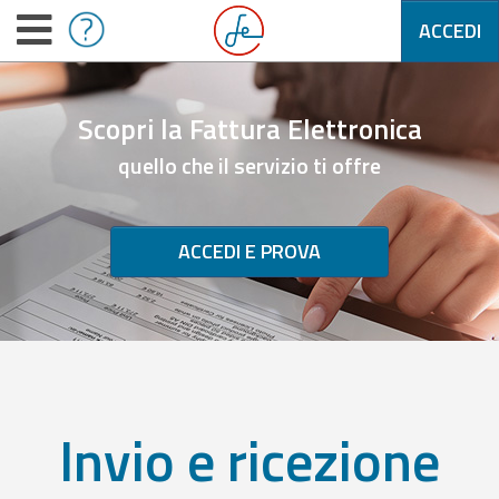
ACCEDI
Scopri la Fattura Elettronica
quello che il servizio ti offre
ACCEDI E PROVA
Invio e ricezione