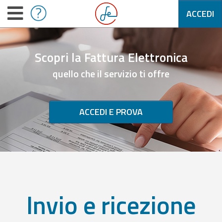
ACCEDI
Scopri la Fattura Elettronica
quello che il servizio ti offre
ACCEDI E PROVA
Invio e ricezione