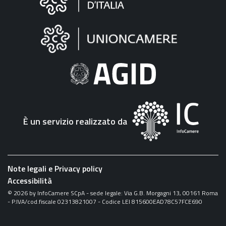
sul
sito
"Fattura
Elettronica"
È un servizio realizzato da
Note legali e Privacy policy
Accessibilità
©
2026
by InfoCamere SCpA - sede legale: Via G.B. Morgagni 13, 00161 Roma
- P.IVA/cod.fiscale 02313821007 - Codice LEI 815600EAD78C57FCE690