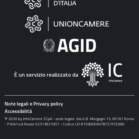
sul
sito
"Fattura
Elettronica"
È un servizio realizzato da
Note legali e Privacy policy
Accessibilità
©
2026
by InfoCamere SCpA - sede legale: Via G.B. Morgagni 13, 00161 Roma
- P.IVA/cod.fiscale 02313821007 - Codice LEI 815600EAD78C57FCE690