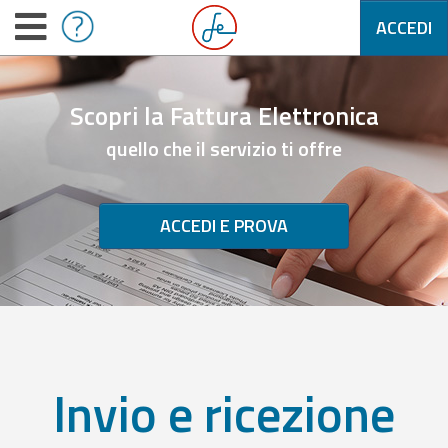
ACCEDI
Scopri la Fattura Elettronica
quello che il servizio ti offre
ACCEDI E PROVA
Invio e ricezione