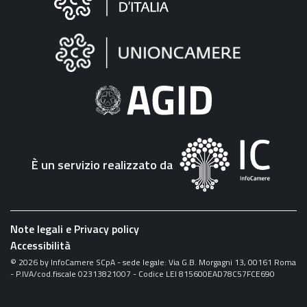
sul
sito
"Fattura
Elettronica"
È un servizio realizzato da
Note legali e Privacy policy
Accessibilità
©
2026
by InfoCamere SCpA - sede legale: Via G.B. Morgagni 13, 00161 Roma
- P.IVA/cod.fiscale 02313821007 - Codice LEI 815600EAD78C57FCE690