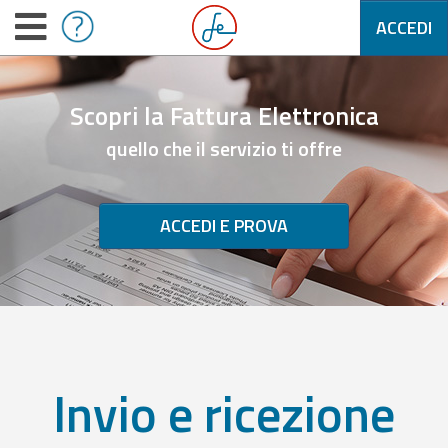
ACCEDI
Scopri la Fattura Elettronica
quello che il servizio ti offre
ACCEDI E PROVA
Invio e ricezione