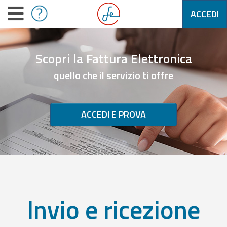
ACCEDI
Scopri la Fattura Elettronica
quello che il servizio ti offre
ACCEDI E PROVA
Invio e ricezione