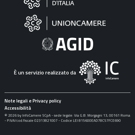
sul
sito
"Fattura
Elettronica"
È un servizio realizzato da
Note legali e Privacy policy
Accessibilità
©
2026
by InfoCamere SCpA - sede legale: Via G.B. Morgagni 13, 00161 Roma
- P.IVA/cod.fiscale 02313821007 - Codice LEI 815600EAD78C57FCE690