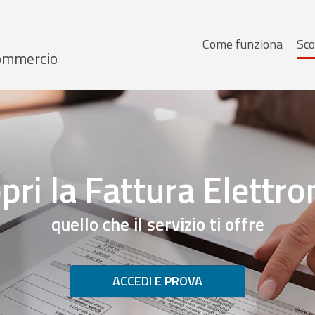
Menu
Come funziona
Sco
 Commercio
principale
pri la Fattura Elettro
quello che il servizio ti offre
ACCEDI E PROVA