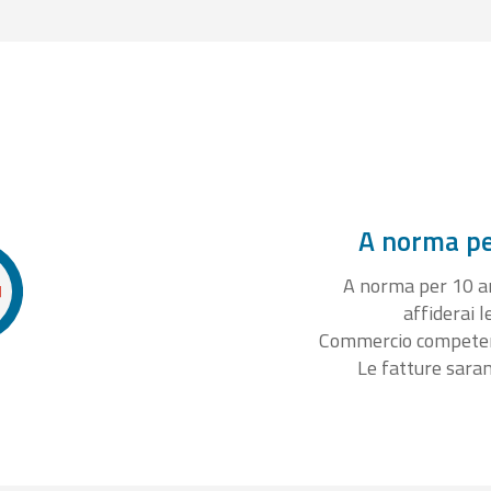
A norma per
A norma per 10 ann
affiderai l
Commercio competente
Le fatture sara