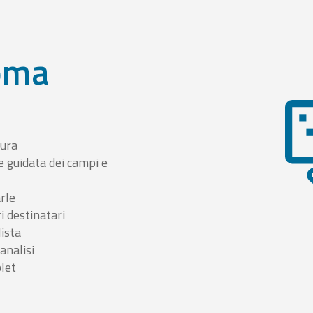
oma
tura
e guidata dei campi e
arle
i destinatari
lista
 analisi
blet