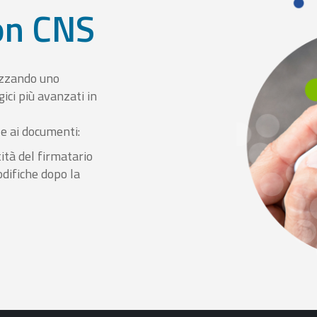
con CNS
izzando uno
ici più avanzati in
le ai documenti:
ità del firmatario
odifiche dopo la