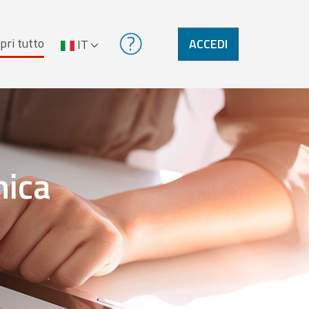
pri tutto
ACCEDI
IT
nica