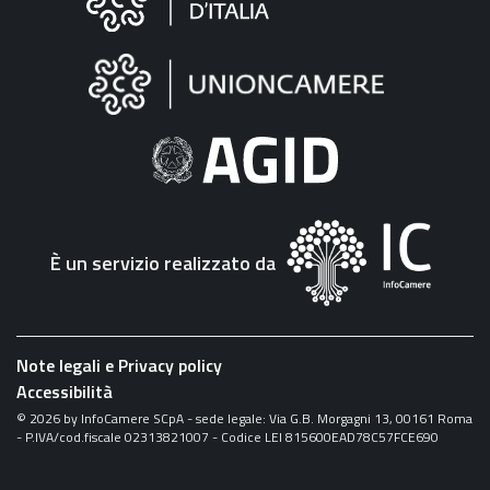
sul
sito
"Fattura
Elettronica"
È un servizio realizzato da
Note legali e Privacy policy
Accessibilità
©
2026
by InfoCamere SCpA - sede legale: Via G.B. Morgagni 13, 00161 Roma
- P.IVA/cod.fiscale 02313821007 - Codice LEI 815600EAD78C57FCE690