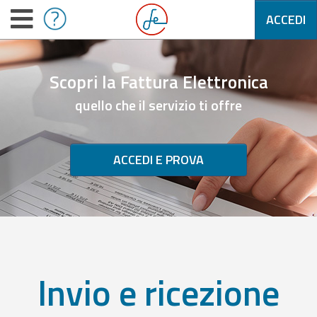
ACCEDI
Scopri la Fattura Elettronica
quello che il servizio ti offre
ACCEDI E PROVA
Invio e ricezione