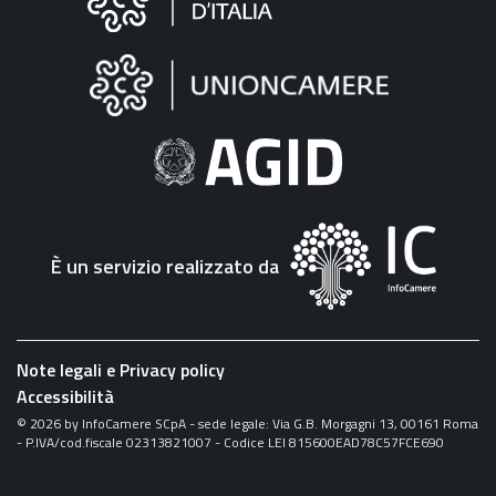
sul
sito
"Fattura
Elettronica"
È un servizio realizzato da
Note legali e Privacy policy
Accessibilità
©
2026
by InfoCamere SCpA - sede legale: Via G.B. Morgagni 13, 00161 Roma
- P.IVA/cod.fiscale 02313821007 - Codice LEI 815600EAD78C57FCE690