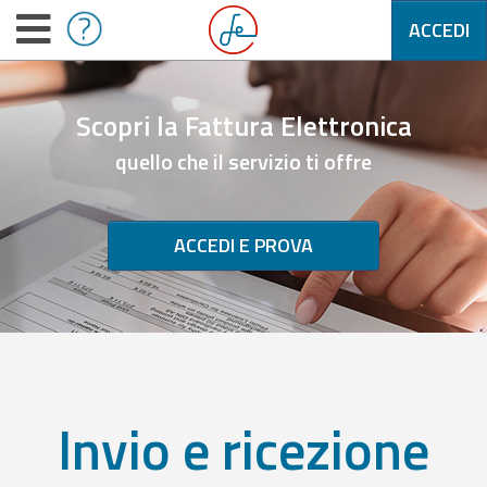
ACCEDI
Scopri la Fattura Elettronica
quello che il servizio ti offre
ACCEDI E PROVA
Invio e ricezione