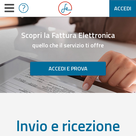
ACCEDI
Scopri la Fattura Elettronica
quello che il servizio ti offre
ACCEDI E PROVA
Invio e ricezione