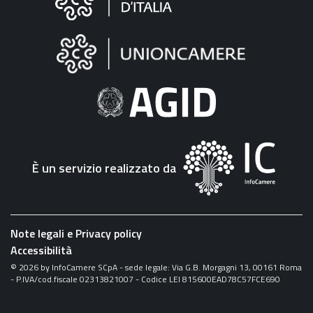
sul
sito
"Fattura
Elettronica"
È un servizio realizzato da
Note legali e Privacy policy
Accessibilità
©
2026
by InfoCamere SCpA - sede legale: Via G.B. Morgagni 13, 00161 Roma
- P.IVA/cod.fiscale 02313821007 - Codice LEI 815600EAD78C57FCE690