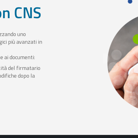
con CNS
izzando uno
ici più avanzati in
le ai documenti:
ità del firmatario
odifiche dopo la