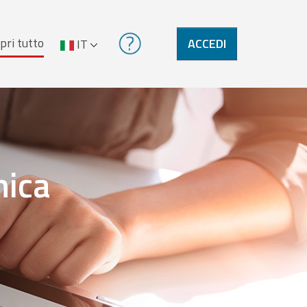
pri tutto
ACCEDI
IT
nica