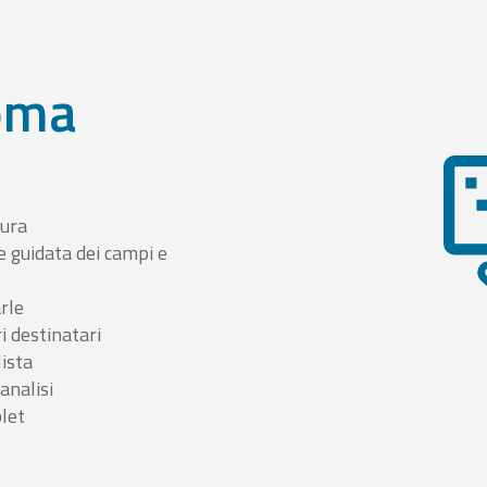
oma
tura
e guidata dei campi e
arle
i destinatari
lista
 analisi
blet