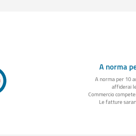
A norma per
A norma per 10 ann
affiderai l
Commercio competente
Le fatture sara