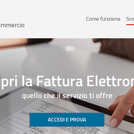
Menu
Come funziona
Sco
 Commercio
principale
pri la Fattura Elettro
quello che il servizio ti offre
ACCEDI E PROVA