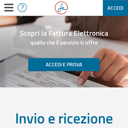
ACCEDI
Scopri la Fattura Elettronica
quello che il servizio ti offre
ACCEDI E PROVA
Invio e ricezione