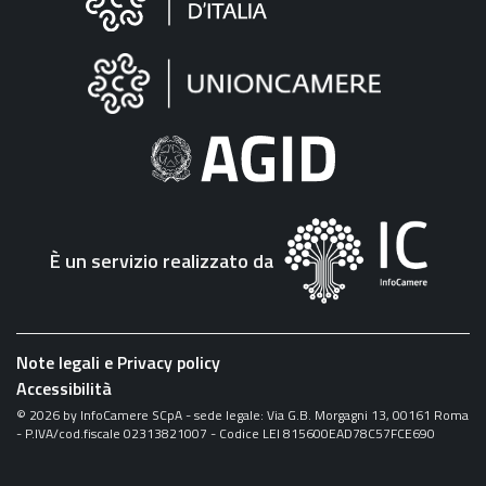
sul
sito
"Fattura
Elettronica"
È un servizio realizzato da
Note legali e Privacy policy
Accessibilità
©
2026
by InfoCamere SCpA - sede legale: Via G.B. Morgagni 13, 00161 Roma
- P.IVA/cod.fiscale 02313821007 - Codice LEI 815600EAD78C57FCE690