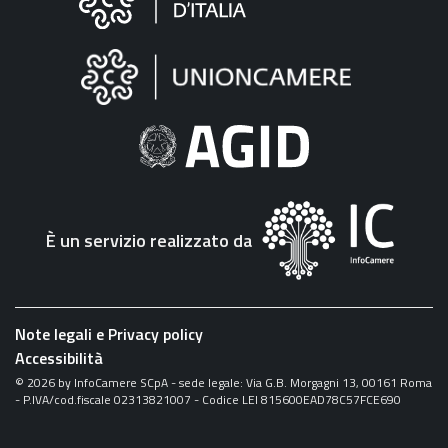
sul
sito
"Fattura
Elettronica"
È un servizio realizzato da
Note legali e Privacy policy
Accessibilità
©
2026
by InfoCamere SCpA - sede legale: Via G.B. Morgagni 13, 00161 Roma
- P.IVA/cod.fiscale 02313821007 - Codice LEI 815600EAD78C57FCE690