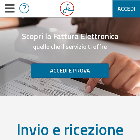
ACCEDI
Scopri la Fattura Elettronica
quello che il servizio ti offre
ACCEDI E PROVA
Invio e ricezione