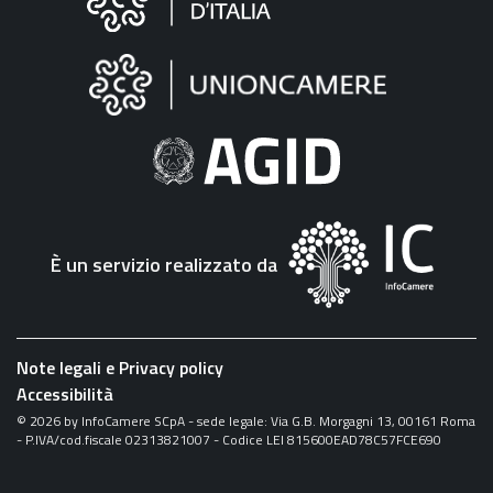
sul
sito
"Fattura
Elettronica"
È un servizio realizzato da
Note legali e Privacy policy
Accessibilità
©
2026
by InfoCamere SCpA - sede legale: Via G.B. Morgagni 13, 00161 Roma
- P.IVA/cod.fiscale 02313821007 - Codice LEI 815600EAD78C57FCE690