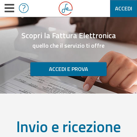
ACCEDI
Scopri la Fattura Elettronica
quello che il servizio ti offre
ACCEDI E PROVA
Invio e ricezione