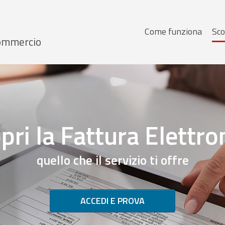
Menu
Come funziona
Sco
 Commercio
principale
pri la Fattura Elettro
quello che il servizio ti offre
ACCEDI E PROVA