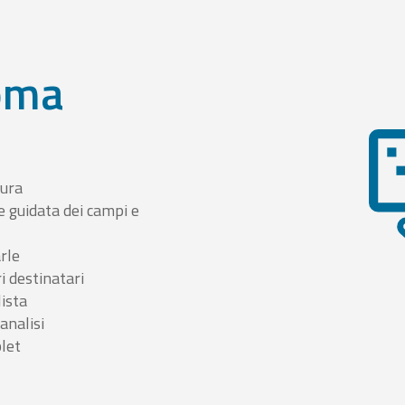
oma
tura
e guidata dei campi e
arle
i destinatari
lista
 analisi
blet