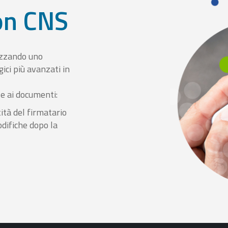
con CNS
izzando uno
ici più avanzati in
le ai documenti:
ità del firmatario
odifiche dopo la