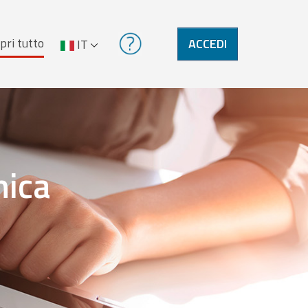
pri tutto
ACCEDI
IT
nica