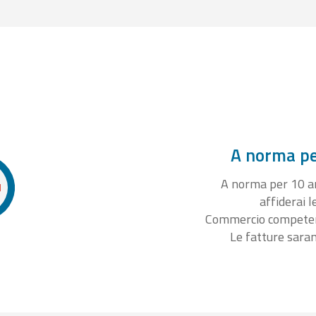
A norma per
A norma per 10 ann
affiderai l
Commercio competente
Le fatture sara