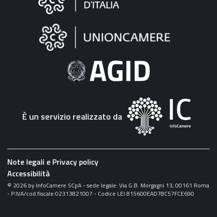
sul
sito
"Fattura
Elettronica"
È un servizio realizzato da
Note legali e Privacy policy
Accessibilità
©
2026
by InfoCamere SCpA - sede legale: Via G.B. Morgagni 13, 00161 Roma
- P.IVA/cod.fiscale 02313821007 - Codice LEI 815600EAD78C57FCE690