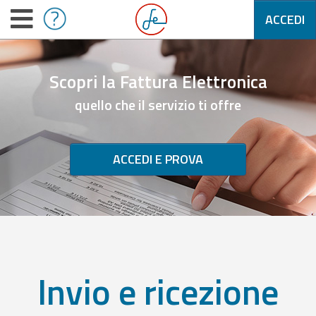
ACCEDI
Scopri la Fattura Elettronica
quello che il servizio ti offre
ACCEDI E PROVA
Invio e ricezione