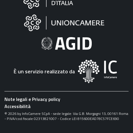
sul
sito
"Fattura
Elettronica"
È un servizio realizzato da
Note legali e Privacy policy
Accessibilità
©
2026
by InfoCamere SCpA - sede legale: Via G.B. Morgagni 13, 00161 Roma
- P.IVA/cod.fiscale 02313821007 - Codice LEI 815600EAD78C57FCE690