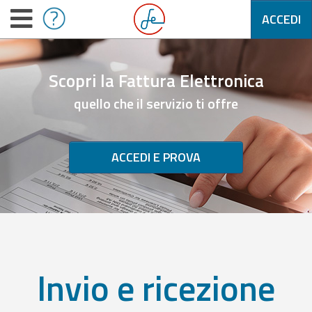
ACCEDI
Scopri la Fattura Elettronica
quello che il servizio ti offre
ACCEDI E PROVA
Invio e ricezione