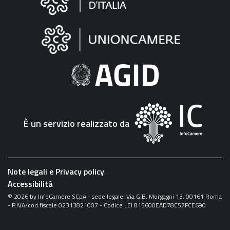
sul
sito
"Fattura
Elettronica"
È un servizio realizzato da
Note legali e Privacy policy
Accessibilità
©
2026
by InfoCamere SCpA - sede legale: Via G.B. Morgagni 13, 00161 Roma
- P.IVA/cod.fiscale 02313821007 - Codice LEI 815600EAD78C57FCE690