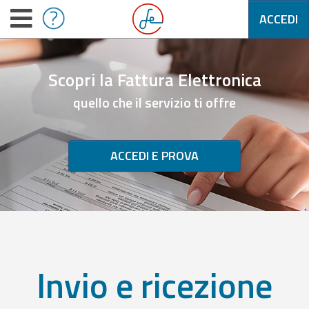
ACCEDI
Scopri la Fattura Elettronica
quello che il servizio ti offre
ACCEDI E PROVA
Invio e ricezione