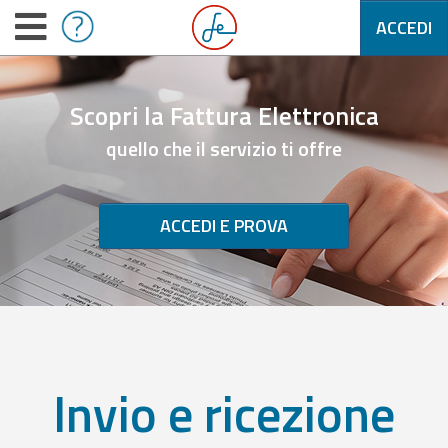
ACCEDI
Scopri la Fattura Elettronica
quello che il servizio ti offre
ACCEDI E PROVA
Invio e ricezione