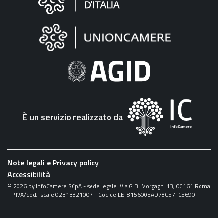
sul
sito
"Fattura
Elettronica"
È un servizio realizzato da
Note legali e Privacy policy
Accessibilità
©
2026
by InfoCamere SCpA - sede legale: Via G.B. Morgagni 13, 00161 Roma
- P.IVA/cod.fiscale 02313821007 - Codice LEI 815600EAD78C57FCE690