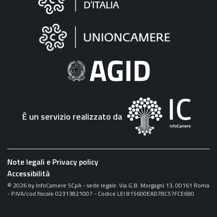
sul
sito
"Fattura
Elettronica"
È un servizio realizzato da
Note legali e Privacy policy
Accessibilità
©
2026
by InfoCamere SCpA - sede legale: Via G.B. Morgagni 13, 00161 Roma
- P.IVA/cod.fiscale 02313821007 - Codice LEI 815600EAD78C57FCE690