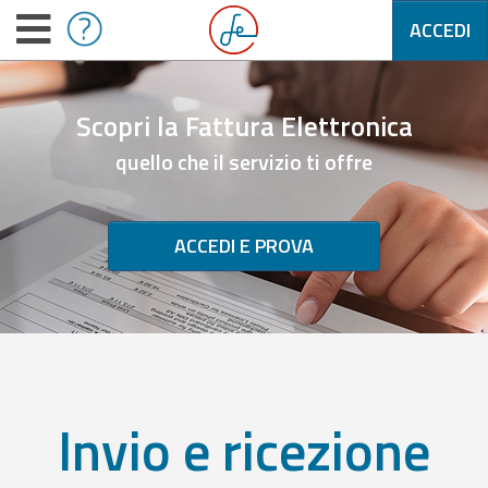
ACCEDI
Scopri la Fattura Elettronica
quello che il servizio ti offre
ACCEDI E PROVA
Invio e ricezione