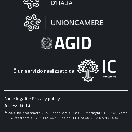
sul
sito
"Fattura
Elettronica"
È un servizio realizzato da
Note legali e Privacy policy
Accessibilità
©
2026
by InfoCamere SCpA - sede legale: Via G.B. Morgagni 13, 00161 Roma
- P.IVA/cod.fiscale 02313821007 - Codice LEI 815600EAD78C57FCE690