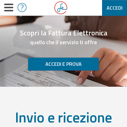
ACCEDI
Scopri la Fattura Elettronica
quello che il servizio ti offre
ACCEDI E PROVA
Invio e ricezione