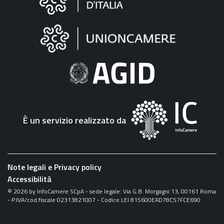
sul
sito
"Fattura
Elettronica"
È un servizio realizzato da
Note legali e Privacy policy
Accessibilità
©
2026
by InfoCamere SCpA - sede legale: Via G.B. Morgagni 13, 00161 Roma
- P.IVA/cod.fiscale 02313821007 - Codice LEI 815600EAD78C57FCE690