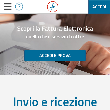
ACCEDI
Scopri la Fattura Elettronica
quello che il servizio ti offre
ACCEDI E PROVA
Invio e ricezione