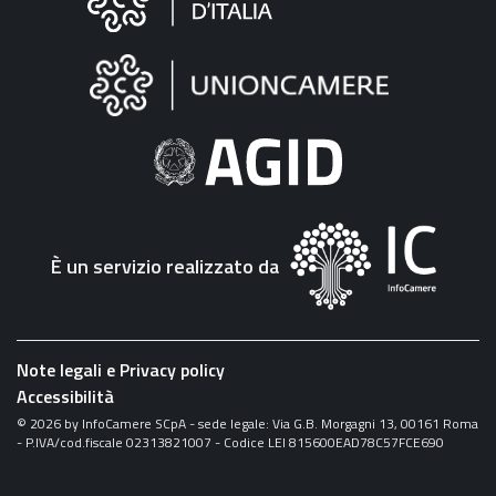
sul
sito
"Fattura
Elettronica"
È un servizio realizzato da
Note legali e Privacy policy
Accessibilità
©
2026
by InfoCamere SCpA - sede legale: Via G.B. Morgagni 13, 00161 Roma
- P.IVA/cod.fiscale 02313821007 - Codice LEI 815600EAD78C57FCE690