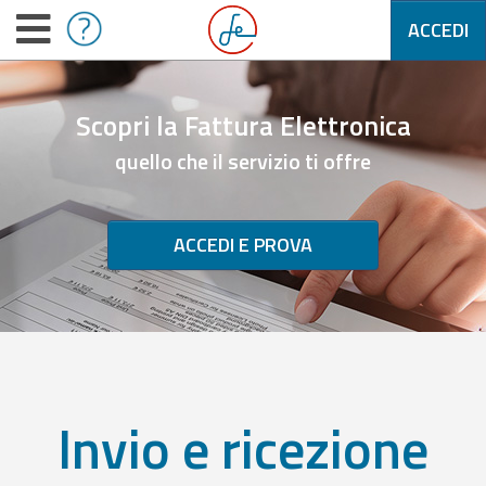
ACCEDI
Scopri la Fattura Elettronica
quello che il servizio ti offre
ACCEDI E PROVA
Invio e ricezione