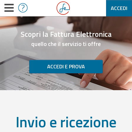
ACCEDI
Scopri la Fattura Elettronica
quello che il servizio ti offre
ACCEDI E PROVA
Invio e ricezione