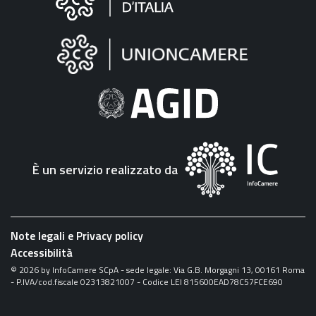
sul
sito
"Fattura
Elettronica"
È un servizio realizzato da
Note legali e Privacy policy
Accessibilità
©
2026
by InfoCamere SCpA - sede legale: Via G.B. Morgagni 13, 00161 Roma
- P.IVA/cod.fiscale 02313821007 - Codice LEI 815600EAD78C57FCE690