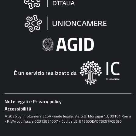
sul
sito
"Fattura
Elettronica"
È un servizio realizzato da
Note legali e Privacy policy
Accessibilità
©
2026
by InfoCamere SCpA - sede legale: Via G.B. Morgagni 13, 00161 Roma
- P.IVA/cod.fiscale 02313821007 - Codice LEI 815600EAD78C57FCE690