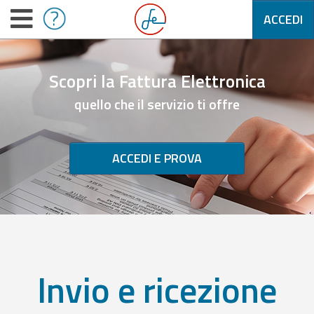
ACCEDI
Scopri la Fattura Elettronica
quello che il servizio ti offre
ACCEDI E PROVA
Invio e ricezione