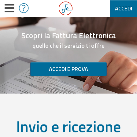
ACCEDI
Scopri la Fattura Elettronica
quello che il servizio ti offre
ACCEDI E PROVA
Invio e ricezione