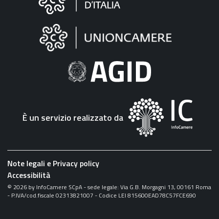
sul
sito
"Fattura
Elettronica"
È un servizio realizzato da
Note legali e Privacy policy
Accessibilità
©
2026
by InfoCamere SCpA - sede legale: Via G.B. Morgagni 13, 00161 Roma
- P.IVA/cod.fiscale 02313821007 - Codice LEI 815600EAD78C57FCE690