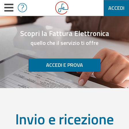
ACCEDI
Scopri la Fattura Elettronica
quello che il servizio ti offre
ACCEDI E PROVA
Invio e ricezione