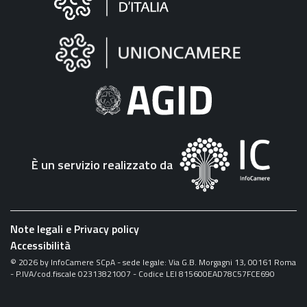
sul
sito
"Fattura
Elettronica"
È un servizio realizzato da
Note legali e Privacy policy
Accessibilità
©
2026
by InfoCamere SCpA - sede legale: Via G.B. Morgagni 13, 00161 Roma
- P.IVA/cod.fiscale 02313821007 - Codice LEI 815600EAD78C57FCE690