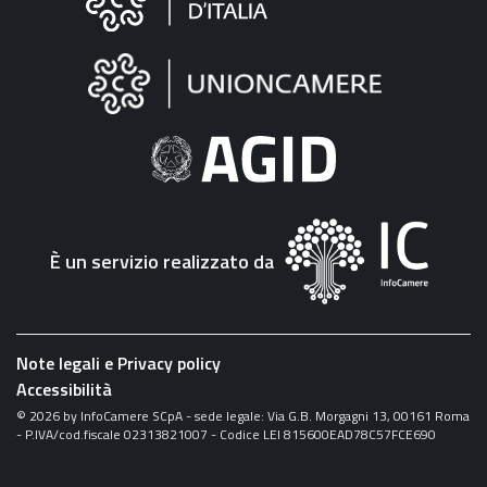
sul
sito
"Fattura
Elettronica"
È un servizio realizzato da
Note legali e Privacy policy
Accessibilità
©
2026
by InfoCamere SCpA - sede legale: Via G.B. Morgagni 13, 00161 Roma
- P.IVA/cod.fiscale 02313821007 - Codice LEI 815600EAD78C57FCE690