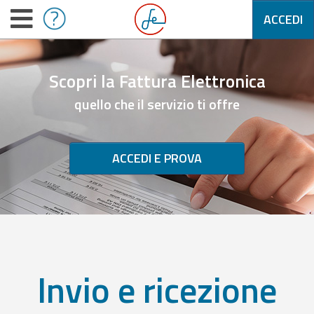
ACCEDI
Scopri la Fattura Elettronica
quello che il servizio ti offre
ACCEDI E PROVA
Invio e ricezione