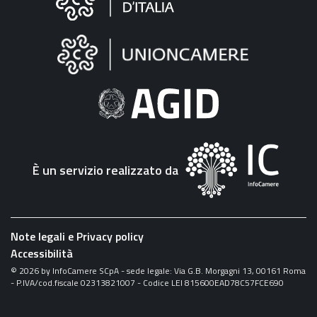
sul
sito
"Fattura
Elettronica"
È un servizio realizzato da
Note legali e Privacy policy
Accessibilità
©
2026
by InfoCamere SCpA - sede legale: Via G.B. Morgagni 13, 00161 Roma
- P.IVA/cod.fiscale 02313821007 - Codice LEI 815600EAD78C57FCE690