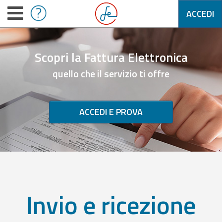
ACCEDI
Scopri la Fattura Elettronica
quello che il servizio ti offre
ACCEDI E PROVA
Invio e ricezione