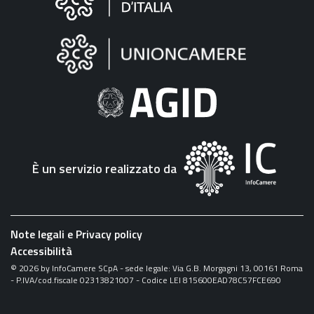
sul
sito
"Fattura
Elettronica"
È un servizio realizzato da
Note legali e Privacy policy
Accessibilità
©
2026
by InfoCamere SCpA - sede legale: Via G.B. Morgagni 13, 00161 Roma
- P.IVA/cod.fiscale 02313821007 - Codice LEI 815600EAD78C57FCE690