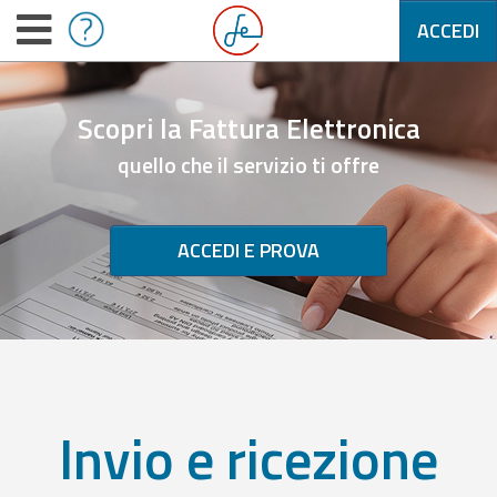
ACCEDI
Scopri la Fattura Elettronica
quello che il servizio ti offre
ACCEDI E PROVA
Invio e ricezione