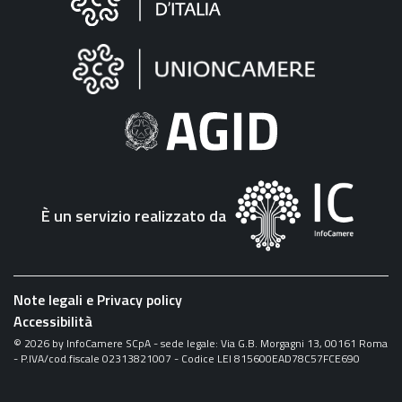
sul
sito
"Fattura
Elettronica"
È un servizio realizzato da
Note legali e Privacy policy
Accessibilità
©
2026
by InfoCamere SCpA - sede legale: Via G.B. Morgagni 13, 00161 Roma
- P.IVA/cod.fiscale 02313821007 - Codice LEI 815600EAD78C57FCE690