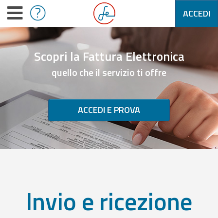
ACCEDI
Scopri la Fattura Elettronica
quello che il servizio ti offre
ACCEDI E PROVA
Invio e ricezione