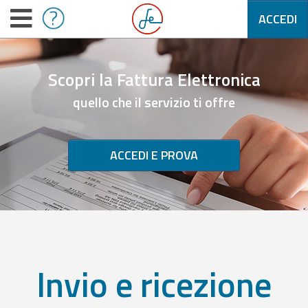
ACCEDI
Scopri la Fattura Elettronica
quello che il servizio ti offre
ACCEDI E PROVA
Invio e ricezione