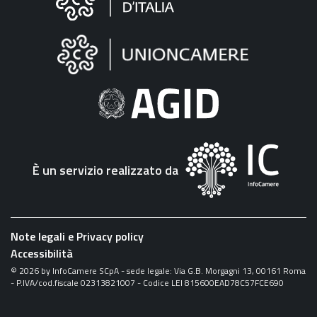
sul
sito
"Fattura
Elettronica"
È un servizio realizzato da
Note legali e Privacy policy
Accessibilità
©
2026
by InfoCamere SCpA - sede legale: Via G.B. Morgagni 13, 00161 Roma
- P.IVA/cod.fiscale 02313821007 - Codice LEI 815600EAD78C57FCE690