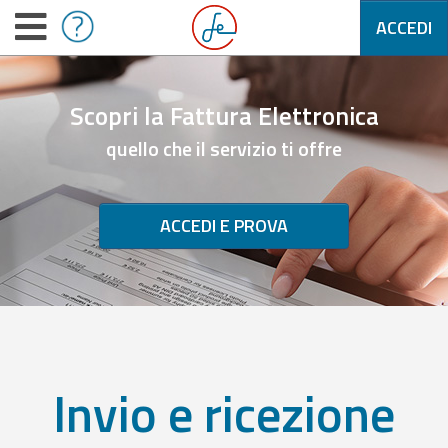
ACCEDI
Scopri la Fattura Elettronica
quello che il servizio ti offre
ACCEDI E PROVA
Invio e ricezione