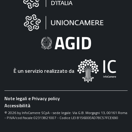
sul
sito
"Fattura
Elettronica"
È un servizio realizzato da
Note legali e Privacy policy
Accessibilità
©
2026
by InfoCamere SCpA - sede legale: Via G.B. Morgagni 13, 00161 Roma
- P.IVA/cod.fiscale 02313821007 - Codice LEI 815600EAD78C57FCE690