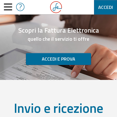
ACCEDI
Scopri la Fattura Elettronica
quello che il servizio ti offre
ACCEDI E PROVA
Invio e ricezione