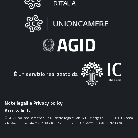
sul
sito
"Fattura
Elettronica"
È un servizio realizzato da
Note legali e Privacy policy
Accessibilità
©
2026
by InfoCamere SCpA - sede legale: Via G.B. Morgagni 13, 00161 Roma
- P.IVA/cod.fiscale 02313821007 - Codice LEI 815600EAD78C57FCE690