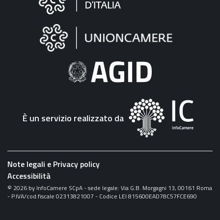
sul
sito
"Fattura
Elettronica"
È un servizio realizzato da
Note legali e Privacy policy
Accessibilità
©
2026
by InfoCamere SCpA - sede legale: Via G.B. Morgagni 13, 00161 Roma
- P.IVA/cod.fiscale 02313821007 - Codice LEI 815600EAD78C57FCE690