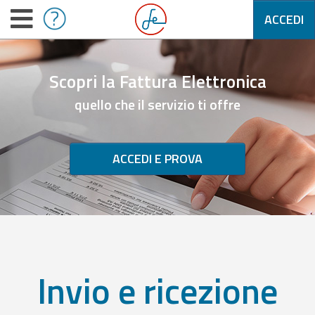
ACCEDI
Scopri la Fattura Elettronica
quello che il servizio ti offre
ACCEDI E PROVA
Invio e ricezione