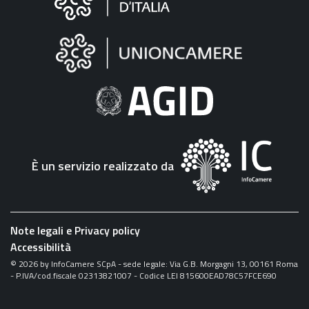
sul
sito
"Fattura
Elettronica"
È un servizio realizzato da
Note legali e Privacy policy
Accessibilità
©
2026
by InfoCamere SCpA - sede legale: Via G.B. Morgagni 13, 00161 Roma
- P.IVA/cod.fiscale 02313821007 - Codice LEI 815600EAD78C57FCE690