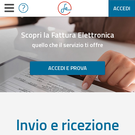
ACCEDI
Scopri la Fattura Elettronica
quello che il servizio ti offre
ACCEDI E PROVA
Invio e ricezione