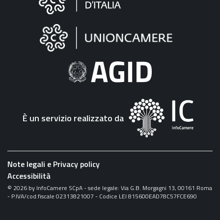
sul
sito
"Fattura
Elettronica"
È un servizio realizzato da
Note legali e Privacy policy
Accessibilità
©
2026
by InfoCamere SCpA - sede legale: Via G.B. Morgagni 13, 00161 Roma
- P.IVA/cod.fiscale 02313821007 - Codice LEI 815600EAD78C57FCE690