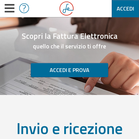
ACCEDI
Scopri la Fattura Elettronica
quello che il servizio ti offre
ACCEDI E PROVA
Invio e ricezione