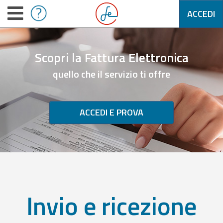
ACCEDI
Scopri la Fattura Elettronica
quello che il servizio ti offre
ACCEDI E PROVA
Invio e ricezione