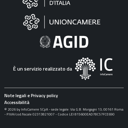
sul
sito
"Fattura
Elettronica"
È un servizio realizzato da
Note legali e Privacy policy
Accessibilità
©
2026
by InfoCamere SCpA - sede legale: Via G.B. Morgagni 13, 00161 Roma
- P.IVA/cod.fiscale 02313821007 - Codice LEI 815600EAD78C57FCE690