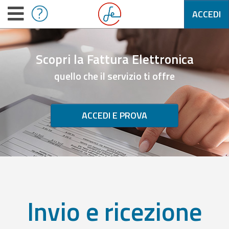
ACCEDI
Scopri la Fattura Elettronica
quello che il servizio ti offre
ACCEDI E PROVA
Invio e ricezione