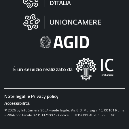
sul
sito
"Fattura
Elettronica"
È un servizio realizzato da
Note legali e Privacy policy
Accessibilità
©
2026
by InfoCamere SCpA - sede legale: Via G.B. Morgagni 13, 00161 Roma
- P.IVA/cod.fiscale 02313821007 - Codice LEI 815600EAD78C57FCE690