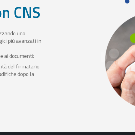
con CNS
izzando uno
ici più avanzati in
le ai documenti:
ità del firmatario
odifiche dopo la