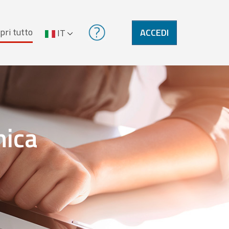
pri tutto
ACCEDI
IT
nica