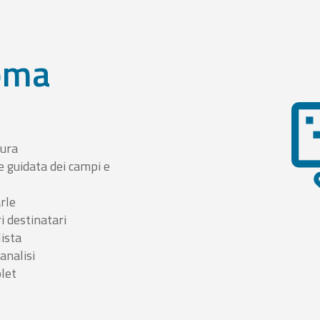
oma
tura
e guidata dei campi e
arle
i destinatari
lista
 analisi
blet