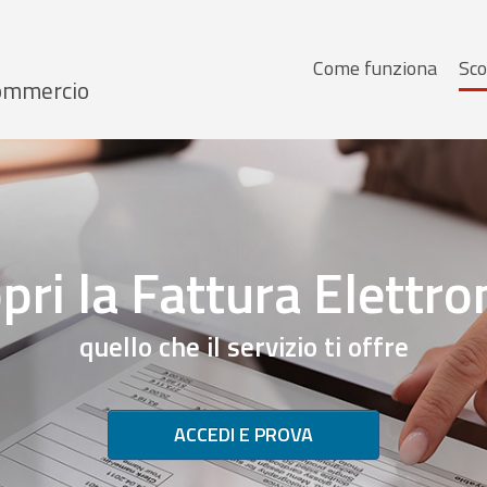
Menu
Come funziona
Sco
 Commercio
principale
pri la Fattura Elettro
quello che il servizio ti offre
ACCEDI E PROVA