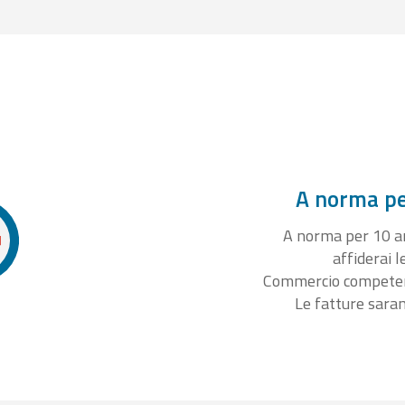
A norma per
A norma per 10 ann
affiderai l
Commercio competente
Le fatture sara