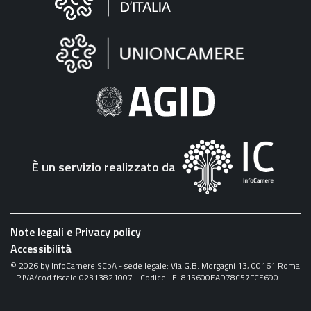
sul
sito
"Fattura
Elettronica"
È un servizio realizzato da
Note legali e Privacy policy
Accessibilità
©
2026
by InfoCamere SCpA - sede legale: Via G.B. Morgagni 13, 00161 Roma
- P.IVA/cod.fiscale 02313821007 - Codice LEI 815600EAD78C57FCE690