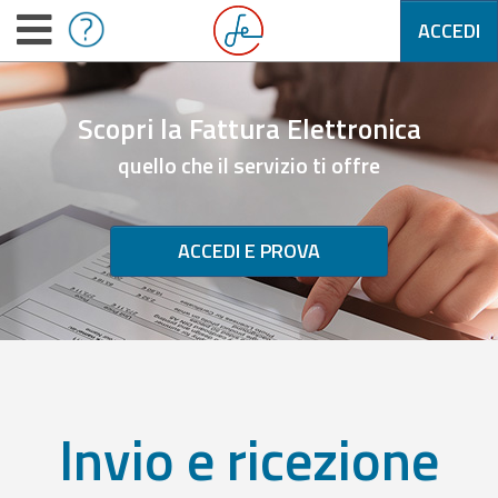
ACCEDI
Scopri la Fattura Elettronica
quello che il servizio ti offre
ACCEDI E PROVA
Invio e ricezione