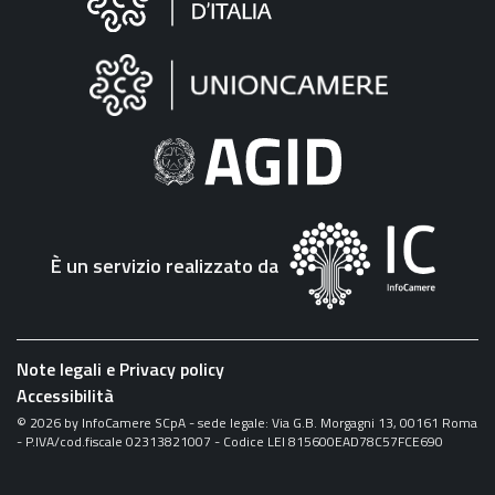
sul
sito
"Fattura
Elettronica"
È un servizio realizzato da
Note legali e Privacy policy
Accessibilità
©
2026
by InfoCamere SCpA - sede legale: Via G.B. Morgagni 13, 00161 Roma
- P.IVA/cod.fiscale 02313821007 - Codice LEI 815600EAD78C57FCE690