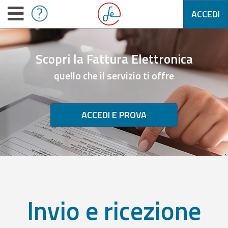
ACCEDI
Scopri la Fattura Elettronica
quello che il servizio ti offre
ACCEDI E PROVA
Invio e ricezione